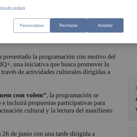
ítica de cookies
Personalizar
Rechazar
Aceptar
 presentado la programación con motivo del
IQ+, una iniciativa que busca promover la
 través de actividades culturales dirigidas a
imem com volem”
, la programación se
o e incluirá propuestas participativas para
actuación cultural y la lectura del manifiesto
 26 de junio con una tarde dirigida a