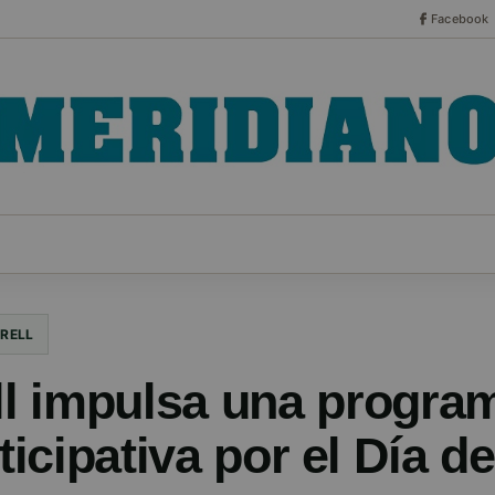
Facebook
CO
ESPECIALES
SERIES
HEMEROTECA
NOT
RELL
l impulsa una progra
ticipativa por el Día d