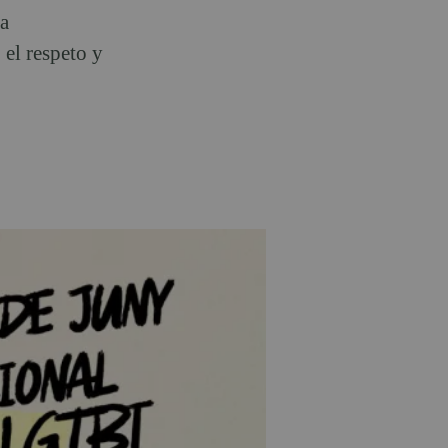
a
el respeto y