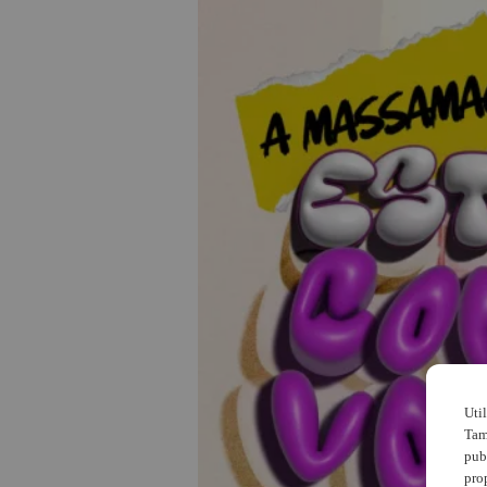
Uti
Tam
pub
pro