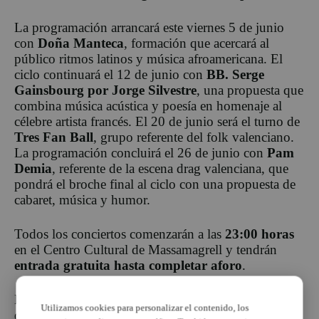
La programación arrancará este viernes 5 de junio
con
Doña Manteca
, formación que acercará al
público ritmos latinos y música afroamericana. El
ciclo continuará el 12 de junio con
BB. Serge
Gainsbourg por Jorge Silvestre
, una propuesta que
combina música acústica y poesía en homenaje al
célebre artista francés. El 20 de junio será el turno de
Tres Fan Ball
, grupo referente del folk valenciano.
La programación concluirá el 26 de junio con
Pam
Demia
, referente de la escena drag valenciana, que
pondrá el broche final al ciclo con una propuesta de
cabaret, música y humor.
Todos los conciertos comenzarán a las
23:00 horas
en el Centro Cultural de Massamagrell y tendrán
entrada gratuita hasta completar aforo
.
La concejala de Cultura,
María José Pérez
, ha
Utilizamos cookies para personalizar el contenido, los
destacado que
“Música al Pati es una propuesta que