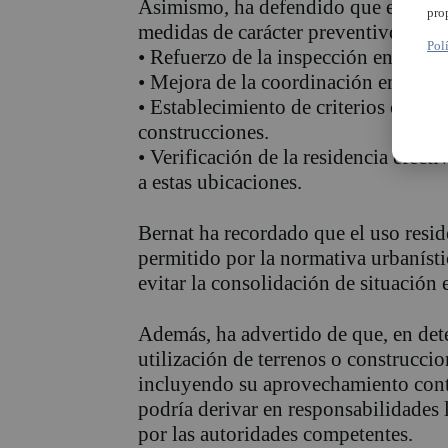
Asimismo, ha defendido que esta lín
pro
medidas de carácter preventivo com
Pol
• Refuerzo de la inspección en suelo
• Mejora de la coordinación entre lo
• Establecimiento de criterios claros
construcciones.
• Verificación de la residencia efect
a estas ubicaciones.
Bernat ha recordado que el uso resid
permitido por la normativa urbanístic
evitar la consolidación de situación e
Además, ha advertido de que, en det
utilización de terrenos o construcci
incluyendo su aprovechamiento cont
podría derivar en responsabilidades 
por las autoridades competentes.