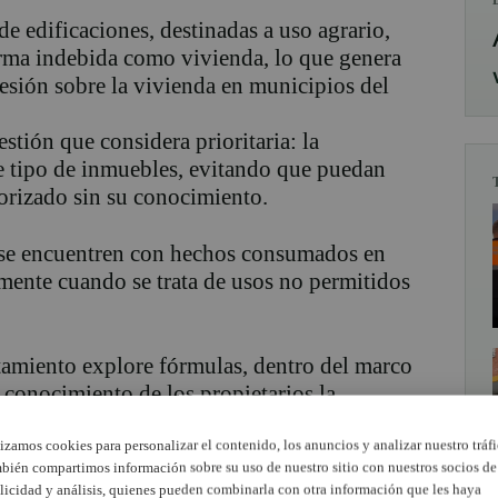
de edificaciones, destinadas a uso agrario,
orma indebida como vivienda, lo que genera
esión sobre la vivienda en municipios del
stión que considera prioritaria: la
te tipo de inmuebles, evitando que puedan
orizado sin su conocimiento.
o se encuentren con hechos consumados en
lmente cuando se trata de usos no permitidos
ntamiento explore fórmulas, dentro del marco
 conocimiento de los propietarios la
orizado en casetas agrícolas o construcciones
os puedan afectar a sus derechos.
lizamos cookies para personalizar el contenido, los anuncios y analizar nuestro tráfi
bién compartimos información sobre su uso de nuestro sitio con nuestros socios de
licidad y análisis, quienes pueden combinarla con otra información que les haya