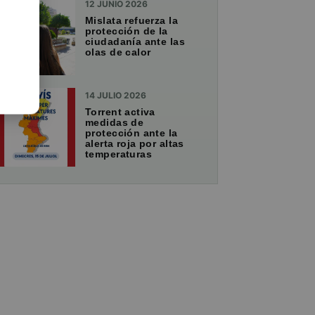
12 JUNIO 2026
Mislata refuerza la
protección de la
ciudadanía ante las
olas de calor
14 JULIO 2026
Torrent activa
medidas de
protección ante la
alerta roja por altas
temperaturas