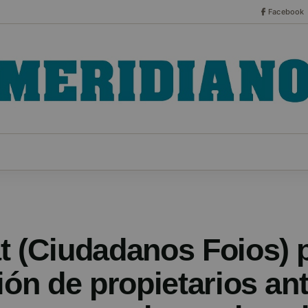
Facebook
CO
ESPECIALES
SERIES
HEMEROTECA
NOT
t (Ciudadanos Foios) 
ión de propietarios an