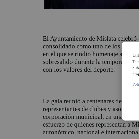
El Ayuntamiento de Mislata celebró 
consolidado como uno de los eventos
en el que se rindió homenaje a los y 
Uti
sobresalido durante la temporada po
Tam
pub
con los valores del deporte.
pro
Pol
La gala reunió a centenares de person
representantes de clubes y asociacio
corporación municipal, en una ceremo
esfuerzo de quienes representan a M
autonómico, nacional e internacional