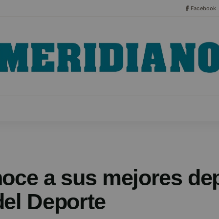
Facebook
CO
ESPECIALES
SERIES
HEMEROTECA
NOT
noce a sus mejores dep
del Deporte