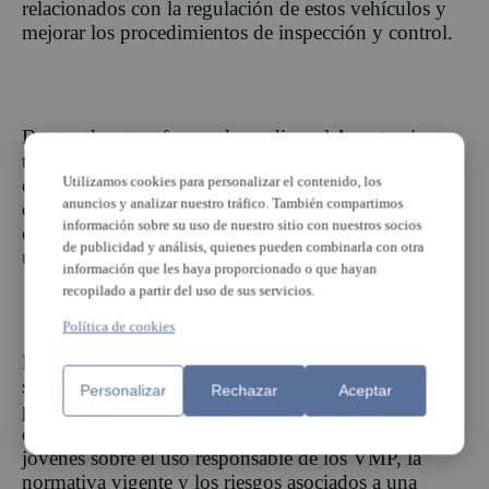
relacionados con la regulación de estos vehículos y
mejorar los procedimientos de inspección y control.
Dentro de este refuerzo de medios, el Ayuntamiento
también ha incorporado tres nuevos patinetes
Utilizamos cookies para personalizar el contenido, los
eléctricos destinados al servicio policial, con el
anuncios y analizar nuestro tráfico. También compartimos
objetivo de facilitar una mayor proximidad y
información sobre su uso de nuestro sitio con nuestros socios
capacidad de intervención en determinadas zonas
de publicidad y análisis, quienes pueden combinarla con otra
urbanas.
información que les haya proporcionado o que hayan
recopilado a partir del uso de sus servicios.
Política de cookies
La campaña municipal no se limitará al ámbito
sancionador. Agentes de la Policía Local impartirán
Personalizar
Rechazar
Aceptar
próximamente charlas informativas en institutos y
centros educativos de la ciudad para concienciar a los
jóvenes sobre el uso responsable de los VMP, la
normativa vigente y los riesgos asociados a una