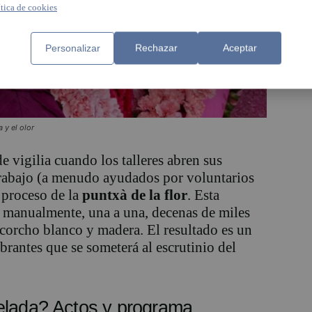
ítica de cookies
Personalizar
Rechazar
Aceptar
 y el olor
e vigilia cuando los talleres abren sus
 trabajo (a menudo ayudados por voluntarios
 proceso de la
puntxà de la flor
. Esta
r manualmente, una a una, decenas de miles
e corcho blanco y madera. El resultado es un
ibrantes que se someterá al escrutinio del
elada? Actos y programa