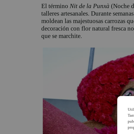
El término
Nit de la Punxà
(Noche de
talleres artesanales. Durante semana
moldean las majestuosas carrozas que
decoración con flor natural fresca no
que se marchite.
Uti
Tam
pub
pro