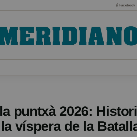
Facebook
CO
ESPECIALES
SERIES
HEMEROTECA
NOT
a puntxà 2026: Histori
a víspera de la Batall