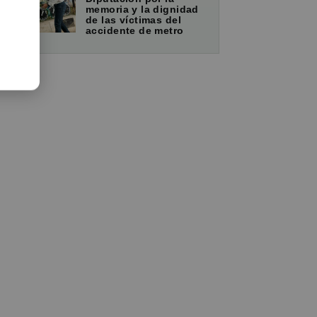
memoria y la dignidad
de las víctimas del
accidente de metro