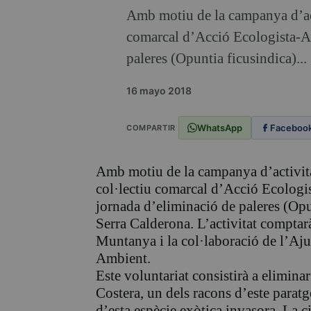
Amb motiu de la campanya d’act
comarcal d’Acció Ecologista-A
paleres (Opuntia ficusindica)...
16 mayo 2018
WhatsApp
Faceboo
COMPARTIR
Amb motiu de la campanya d’activita
col·lectiu comarcal d’Acció Ecolog
jornada d’eliminació de paleres (Opu
Serra Calderona. L’activitat comptarà
Muntanya i la col·laboració de l’Aju
Ambient.
Este voluntariat consistirà a eliminar
Costera, un dels racons d’este parat
d’esta espècie exòtica invasora. La ci