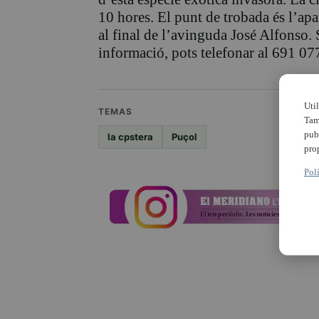
10 hores. El punt de trobada és l’ap
al final de l’avinguda José Alfonso. 
informació, pots telefonar al 691 0
Uti
TEMAS
Tam
pub
la cpstera
Puçol
pro
Pol