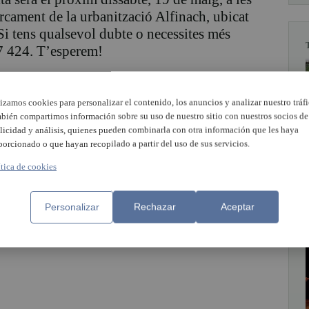
arcament de la urbanització Alfinach, ubicat
Si tens qualsevol dubte o necessites més
77 424. T’esperem!
lizamos cookies para personalizar el contenido, los anuncios y analizar nuestro tráfi
bién compartimos información sobre su uso de nuestro sitio con nuestros socios de
licidad y análisis, quienes pueden combinarla con otra información que les haya
porcionado o que hayan recopilado a partir del uso de sus servicios.
ítica de cookies
PUBLICIDAD
Personalizar
Rechazar
Aceptar