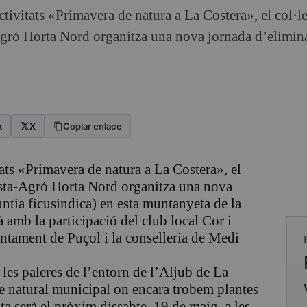
ivitats «Primavera de natura a La Costera», el col·le
gró Horta Nord organitza una nova jornada d’elimin
k
X
Copiar enlace
ts «Primavera de natura a La Costera», el
ista-Agró Horta Nord organitza una nova
ntia ficusindica) en esta muntanyeta de la
 amb la participació del club local Cor i
ntament de Puçol i la conselleria de Medi
 les paleres de l’entorn de l’Aljub de La
ge natural municipal on encara trobem plantes
ta serà el pròxim dissabte, 19 de maig, a les