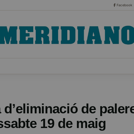
Facebook
CO
ESPECIALES
SERIES
HEMEROTECA
NOT
 d’eliminació de paler
issabte 19 de maig