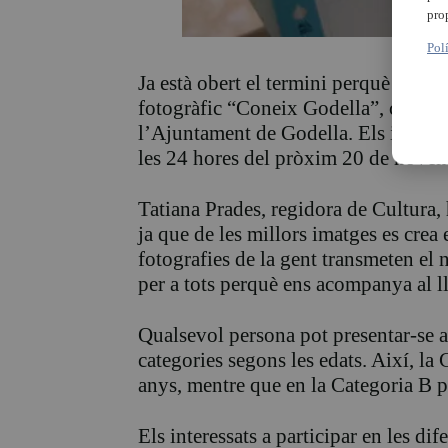
pro
Pol
Ja està obert el termini perquè la ciu
fotogràfic “Coneix Godella”, convoc
l’Ajuntament de Godella. Els interess
les 24 hores del pròxim 20 de nove
Tatiana Prades, regidora de Cultura, 
ja que de les millors imatges es crea
fotografies de la gent transmeten el 
per a tots perquè ens acompanya al ll
Qualsevol persona pot presentar-se 
categories segons les edats. Així, la
anys, mentre que en la Categoria B p
Els interessats a participar en les di