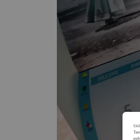
Uti
Tam
pub