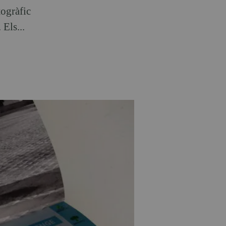
togràfic
Els...