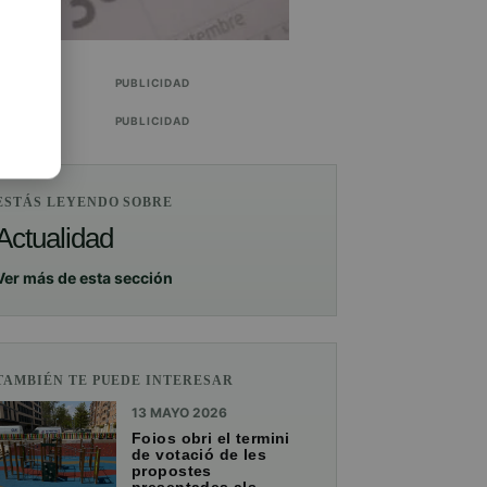
PUBLICIDAD
PUBLICIDAD
ESTÁS LEYENDO SOBRE
Actualidad
Ver más de esta sección
TAMBIÉN TE PUEDE INTERESAR
13 MAYO 2026
Foios obri el termini
de votació de les
propostes