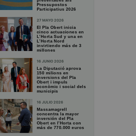
presentades als
Pressupostos
Participatius 2026
27 MAYO 2026
El Pla Obert inicia
cinco actuaciones en
L’Horta Sud y una en
L’Horta Nord
invirtiendo más de 3
millones
16 JUNIO 2026
La Diputació aprova
150 milions en
inversions del Pla
Obert i impuls
econòmic i social dels
municipis
16 JULIO 2026
Massamagrell
concentra la mayor
inversión del Pla
Obert en l’Horta con
más de 770.000 euros