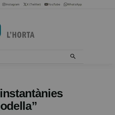
Instagram
X (Twitter)
YouTube
WhatsApp
ÍCIES EN VALENCIÀ
MÁS
 instantànies
Godella”