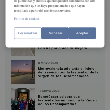
de publicidad y análisis, quienes pueden combinarla con otra
Ver más de esta sección
información que les haya proporcionado o que hayan
recopilado a partir del uso de sus servicios.
Política de cookies
TAMBIÉN TE PUEDE INTERESAR
Personalizar
Rechazar
Aceptar
3 AGOSTO 2026
Cortes en la vía de servicio de la
V-21 entre Alboraya y Albalat dels
Sorells por obras de mejora
8 MAYO 2026
Metrovalencia adelanta el inicio
del servicio por la festividad de la
Virgen de los Desamparados
18 MAYO 2026
Benetússer celebra sus
festividades en honor a la Virgen
de los Desamparados