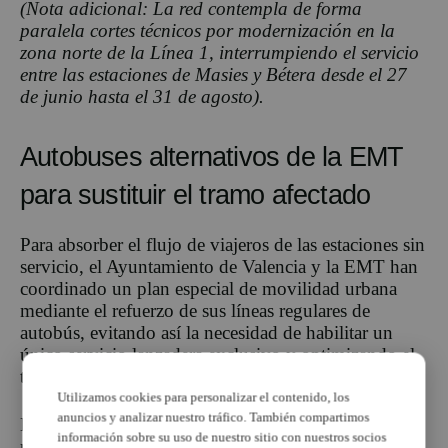
(Nota adicional: La red contempla de forma
paralela cortes técnicos por modernización en la
zona norte de la Línea 1, interrumpiendo el servicio
entre las estaciones de Masies y Bétera desde el 27
de junio hasta el 31 de agosto).
Autobuses alternativos de la EMT
para sustituir el tramo afectado
Para absorber el flujo de viajeros de las estaciones sin
servicio, el Ayuntamiento de Valencia y la EMT han
coordinado un plan especial de movilidad urbana
mediante el refuerzo de sus líneas regulares de
autobús, evitando así la necesidad de habilitar un
único servicio lanzadera exclusivo y optimizando el
tejido de transporte existente.
Utilizamos cookies para personalizar el contenido, los
anuncios y analizar nuestro tráfico. También compartimos
Las principales líneas de autobús urbano
información sobre su uso de nuestro sitio con nuestros socios
recomendadas para cubrir el tramo entre Alameda y