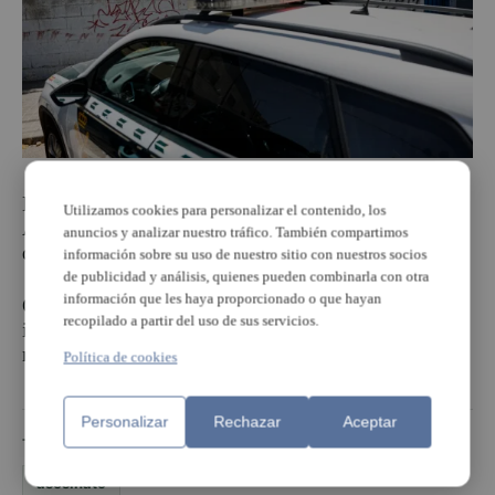
La Guàrdia Civil va rebre l’avís d’un homicidi a
Utilizamos cookies para personalizar el contenido, los
Aldaia al voltant de les 10.50 hores i va desplaçar
anuncios y analizar nuestro tráfico. También compartimos
diverses unitats a la zona.
información sobre su uso de nuestro sitio con nuestros socios
de publicidad y análisis, quienes pueden combinarla con otra
información que les haya proporcionado o que hayan
Com a conseqüència dels fets, van ser detinguts dos
recopilado a partir del uso de sus servicios.
individus, un d’ells el presumpte autor de l’agressió
mortal, que ha sigut posat a disposició del jutge.
Política de cookies
Personalizar
Rechazar
Aceptar
TEMAS
asesinato