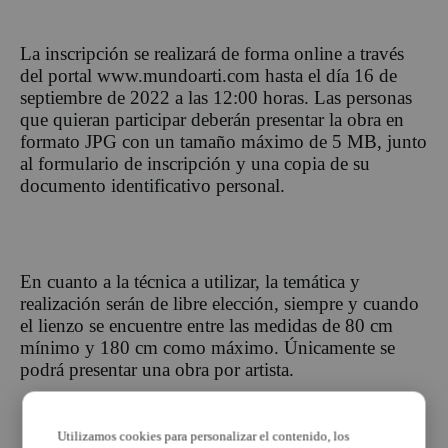
La inscripción se realizará de forma online a través
del portal www.mundoarti.com hasta el día 16 de
septiembre de 2022 a las 12:00 horas. Las personas
que quieran participar deberán presentar la obra en
formato JPG con un tamaño máximo de 5 MB, junto
al formulario de inscripción y una copia de su
documento identificativo personal.
En cuanto a la técnica a utilizar, la temática y
realización serán de libre elección, siempre y cuando
el lienzo se encuentre entre las medidas de 80 cm
mínimo y 180 cm como máximo. Únicamente se
podrá presentar una obra por artista.
Utilizamos cookies para personalizar el contenido, los