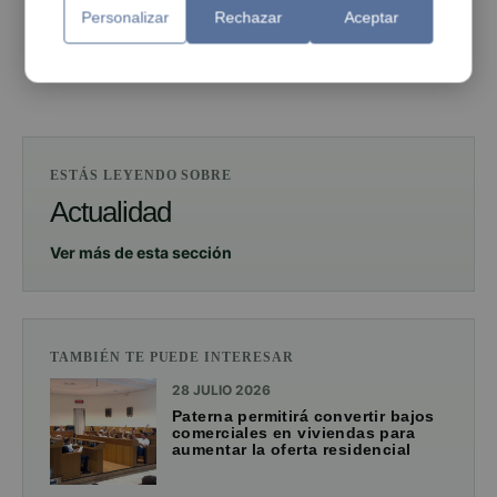
Personalizar
Rechazar
Aceptar
PUBLICIDAD
ESTÁS LEYENDO SOBRE
Actualidad
Ver más de esta sección
TAMBIÉN TE PUEDE INTERESAR
28 JULIO 2026
Paterna permitirá convertir bajos
comerciales en viviendas para
aumentar la oferta residencial