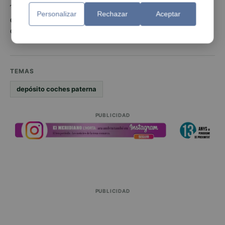
También, se ha dotado al depósito de oficinas para
Personalizar
Rechazar
Aceptar
que las gestiones que tengan que realizar los
ciudadanos sean más próximas y cómodas.
TEMAS
depósito coches paterna
PUBLICIDAD
PUBLICIDAD