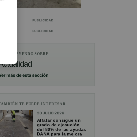
PUBLICIDAD
PUBLICIDAD
ESTÁS LEYENDO SOBRE
Actualidad
Ver más de esta sección
TAMBIÉN TE PUEDE INTERESAR
20 JULIO 2026
Alfafar consigue un
grado de ejecución
del 80% de las ayudas
DANA para la mejora