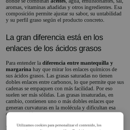
donde se combinan
aceites
, agua, emulsionantes, sal,
aromas, vitaminas añadidas y otros ingredientes. Esa
composición permite ajustar su sabor, su untabilidad
y su perfil graso según el producto concreto.
La gran diferencia está en los
enlaces de los ácidos grasos
Para entender la
diferencia entre mantequilla y
margarina
hay que mirar los enlaces químicos de
sus ácidos grasos. Las grasas saturadas no tienen
dobles enlaces entre carbonos, lo que permite que sus
cadenas se empaquen con más facilidad. Por eso
suelen ser más sólidas. Las grasas insaturadas, en
cambio, contienen uno o más dobles enlaces que
generan curvaturas en la molécula y dificultan esa
compactación.
Utilizamos cookies para personalizar el contenido, los
La mantequilla, al tener más
grasas saturadas
,