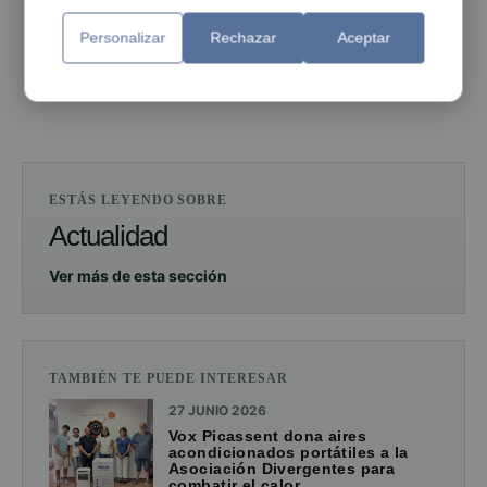
PUBLICIDAD
Personalizar
Rechazar
Aceptar
PUBLICIDAD
ESTÁS LEYENDO SOBRE
Actualidad
Ver más de esta sección
TAMBIÉN TE PUEDE INTERESAR
27 JUNIO 2026
Vox Picassent dona aires
acondicionados portátiles a la
Asociación Divergentes para
combatir el calor