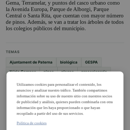
Gema, Terramelar, y puntos del casco urbano como
la Avenida Europa, Parque de Alborgi, Parque
Central o Santa Rita, que cuentan con mayor número
de pinos. Además, se van a tratar los árboles de todos
los colegios públicos del municipio.
TEMAS
Ajuntament de Paterna
biológica
GESPA
Núria Campos
pinos
plagas
procesionaria
Utilizamos cookies para personalizar el contenido, los
PUBLICIDAD
anuncios y analizar nuestro tráfico. También compartimos
información sobre su uso de nuestro sitio con nuestros socios
de publicidad y análisis, quienes pueden combinarla con otra
información que les haya proporcionado o que hayan
recopilado a partir del uso de sus servicios.
Política de cookies