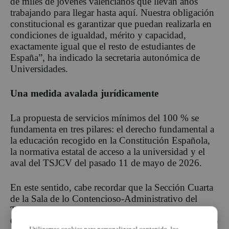
de miles de jóvenes valencianos que llevan años
trabajando para llegar hasta aquí. Nuestra obligación
constitucional es garantizar que puedan realizarla en
condiciones de igualdad, mérito y capacidad,
exactamente igual que el resto de estudiantes de
España”, ha indicado la secretaria autonómica de
Universidades.
Una medida avalada jurídicamente
La propuesta de servicios mínimos del 100 % se
fundamenta en tres pilares: el derecho fundamental a
la educación recogido en la Constitución Española,
la normativa estatal de acceso a la universidad y el
aval del TSJCV del pasado 11 de mayo de 2026.
En este sentido, cabe recordar que la Sección Cuarta
de la Sala de lo Contencioso-Administrativo del
TSJCV avaló los servicios mínimos dictados por la
Conselleria para los centros educativos, reconociendo
Utilizamos cookies para personalizar el contenido, los