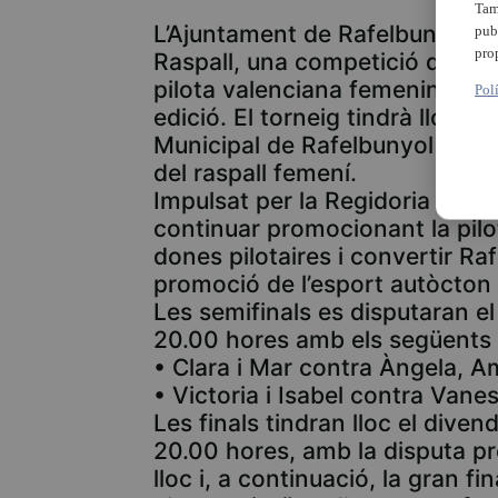
Tam
L’Ajuntament de Rafelbunyol cele
pub
pro
Raspall, una competició que es 
pilota valenciana femenina desp
Pol
edició. El torneig tindrà lloc el
Municipal de Rafelbunyol i reun
del raspall femení.
Impulsat per la Regidoria d’Esp
continuar promocionant la pilot
dones pilotaires i convertir Ra
promoció de l’esport autòcton
Les semifinals es disputaran el 
20.00 hores amb els següents
• Clara i Mar contra Àngela, A
• Victoria i Isabel contra Vaness
Les finals tindran lloc el divend
20.00 hores, amb la disputa prè
lloc i, a continuació, la gran fin