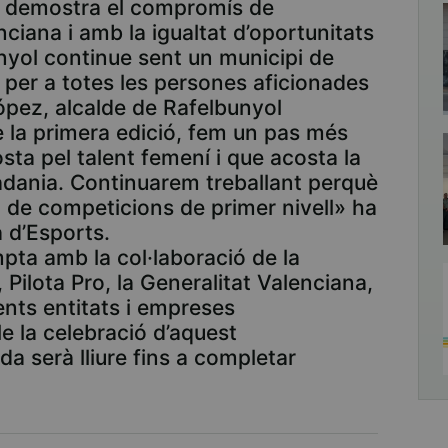
eu demostra el compromís de
nciana i amb la igualtat d’oportunitats
nyol continue sent un municipi de
i per a totes les persones aficionades
López, alcalde de Rafelbunyol
e la primera edició, fem un pas més
sta pel talent femení i que acosta la
tadania. Continuarem treballant perquè
i de competicions de primer nivell» ha
 d’Esports.
ompta amb la col·laboració de la
 Pilota Pro, la Generalitat Valenciana,
rents entitats i empreses
e la celebració d’aquest
a serà lliure fins a completar