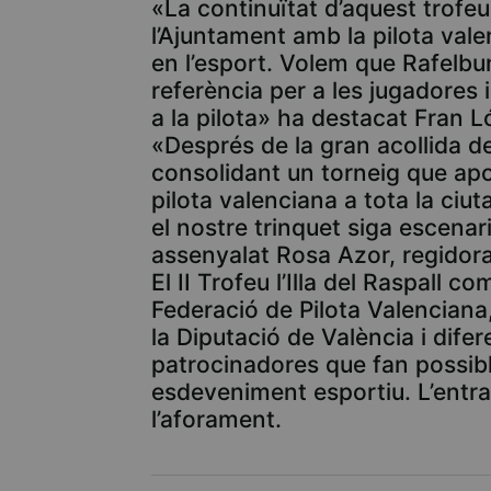
«La continuïtat d’aquest trof
l’Ajuntament amb la pilota vale
en l’esport. Volem que Rafelbu
referència per a les jugadores 
a la pilota» ha destacat Fran 
«Després de la gran acollida d
consolidant un torneig que apo
pilota valenciana a tota la ciu
el nostre trinquet siga escenar
assenyalat Rosa Azor, regidora
El II Trofeu l’Illa del Raspall c
Federació de Pilota Valenciana,
la Diputació de València i dife
patrocinadores que fan possibl
esdeveniment esportiu. L’entrad
l’aforament.