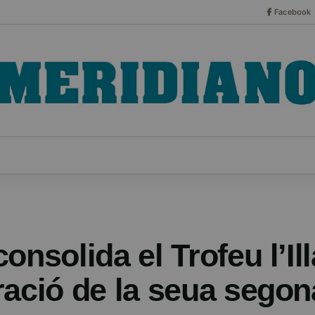
Facebook
CO
ESPECIALES
SERIES
HEMEROTECA
NOT
onsolida el Trofeu l’Il
ració de la seua segon