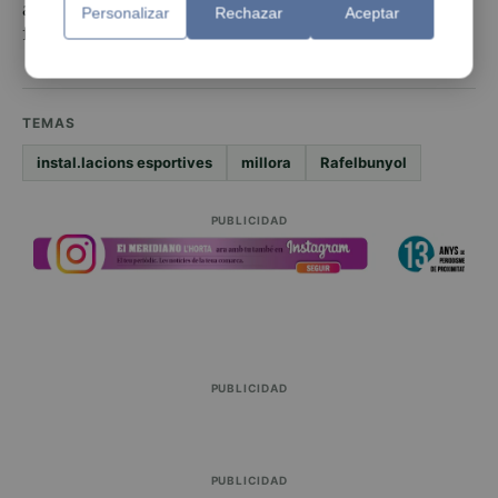
altres, les màquines renovades de les quals ja es pot
Personalizar
Rechazar
Aceptar
fer ús al gimnàs.
TEMAS
instal.lacions esportives
millora
Rafelbunyol
PUBLICIDAD
PUBLICIDAD
PUBLICIDAD