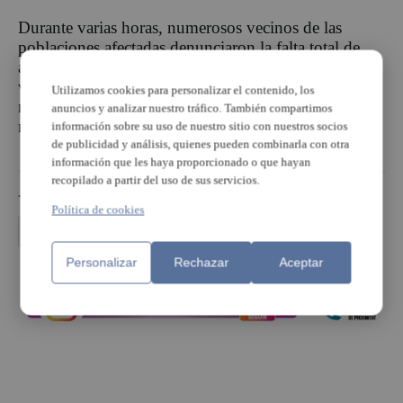
Durante varias horas, numerosos vecinos de las
poblaciones afectadas denunciaron la falta total de
agua o una bajada considerable de presión en sus
viviendas, una situación que generó preocupación y
Utilizamos cookies para personalizar el contenido, los
numerosas consultas en redes sociales y canales
anuncios y analizar nuestro tráfico. También compartimos
municipales.
información sobre su uso de nuestro sitio con nuestros socios
de publicidad y análisis, quienes pueden combinarla con otra
información que les haya proporcionado o que hayan
recopilado a partir del uso de sus servicios.
TEMAS
Política de cookies
Alaquàs
aldaia
Barrio del cristo
Paiporta
Personalizar
Rechazar
Aceptar
PUBLICIDAD