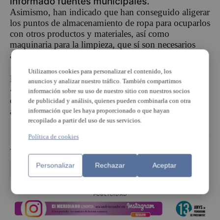
informado fuentes municipales.
Asimismo, han indicado que han conseguido aligerar
los puntos de almacenamiento de ropa para ocuparlos
con otros productos y materiales, así como
maquinaria para la limpieza, que sí son necesarios
ahora mismo en el municipio.
Utilizamos cookies para personalizar el contenido, los
La alcaldesa, Amparo Folgado, ha agradecido
anuncios y analizar nuestro tráfico. También compartimos
«enormemente la solidaridad de todos los que están
información sobre su uso de nuestro sitio con nuestros socios
colaborando en la donación de todo tipo de
de publicidad y análisis, quienes pueden combinarla con otra
artículos». EFE
información que les haya proporcionado o que hayan
recopilado a partir del uso de sus servicios.
Política de cookies
TEMAS
Personalizar
Rechazar
Aceptar
Recogida ropa
Torrent
PUBLICIDAD