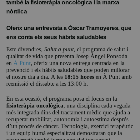
també la fisioteràpia oncològica i la marxa
nòrdica
Oferix una entrevista a Óscar Tramoyeres, que
ens conta els seus hàbits saludables
Este divendres
,
Salut a punt
, el programa de salut i
qualitat de vida que presenta Josep Àngel Ponsoda
en
À Punt
, oferix una nova entrega centrada en la
prevenció i els hàbits saludables que poden millorar
el nostre dia a dia.
A les
18:15
hores
en À Punt amb
reemissió
el dissabte a les 13:00 h
.
En esta ocasió, el programa posa el focus en la
fisioteràpia oncològica
, una disciplina cada vegada
més integrada dins del tractament mèdic que ajuda a
recuperar mobilitat, autonomia i autoestima després
d’un procés de càncer. Tecnologia, exercici terapèutic
i un equip humà especialitzat demostraran que la
recuperació també forma part del tractament.