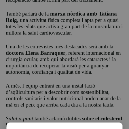
També parlarà de la
marxa nòrdica
amb Tatiana
Roig
, una activitat física completa i apta per a quasi
totes les edats que activa gran part de la musculatura i
millora la salut cardiovascular.
Una de les entrevistes més destacades serà amb la
doctora Elena Barraquer
, referent internacional en
cirurgia ocular, amb qui abordarà les cataractes i la
importància de recuperar la visió per a guanyar
autonomia, confiança i qualitat de vida.
A més, l’equip entrarà en una instal·lació
d’aqüicultura per a descobrir com sostenibilitat,
controls sanitaris i valor nutricional poden anar de la
mà en el peix que arriba cada dia a la nostra taula.
Salut a punt
també aclarirà dubtes sobre
el colesterol
bo i el colesterol roín
, desmontant mites habituals i