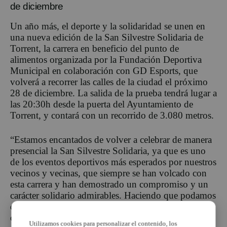
de diciembre
Un año más, el deporte y la solidaridad se unen en
una nueva edición de la San Silvestre Solidaria de
Torrent, la carrera en beneficio del punto de
alimentos organizada por la Fundación Deportiva
Municipal en colaboración con GD Esports, que
volverá a recorrer las calles de la ciudad el próximo
28 de diciembre. La salida de la prueba tendrá lugar a
las 20:30h desde la puerta del Ayuntamiento de
Torrent, y contará con un recorrido de 3.080 metros.
“Estamos encantados de volver a celebrar de manera
presencial la San Silvestre Solidaria, ya que es uno
de los eventos deportivos más esperados por nuestros
vecinos y vecinas, que siempre se han volcado con
esta carrera y han demostrado un compromiso y un
carácter solidario admirables. Haciendo que podamos
decir orgullosos que Torrent Viu l’Esport”, explica la
concejala de Deportes, Susi Ferrer.
Utilizamos cookies para personalizar el contenido, los