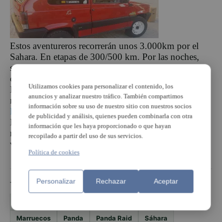
Estos aventureros recorrerán unos 3.000km por el
Sahara. En etapas de 300/500 km. Por las noches,
según nos han explicado, la organización les dará de
cenar y desayunar. Sólo saben que van a recorrer
Utilizamos cookies para personalizar el contenido, los
Marruecos de Norte a Sur y de Este a Oeste. Son el
anuncios y analizar nuestro tráfico. También compartimos
número 192 y puedes seguir su recorrido a través de
información sobre su uso de nuestro sitio con nuestros socios
la web de Panda Raid
.
de publicidad y análisis, quienes pueden combinarla con otra
El equipaje lo completan herramientas, ruedas de
información que les haya proporcionado o que hayan
repuesto, un botiquín y hasta bengalas… ¡Qué es la
recopilado a partir del uso de sus servicios.
vida sino una aventura!
Política de cookies
Personalizar
Rechazar
Aceptar
TEMAS
Ayuntamiento de Torrent
carrera solidaria
Marruecos
Panda
Panda Raid
Sáhara