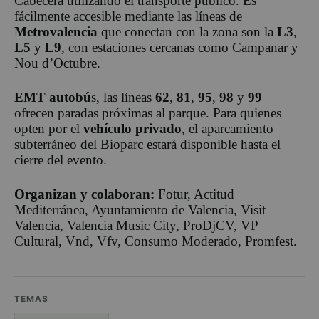
Cabecera utilizando el transporte público. Es
fácilmente accesible mediante las líneas de
Metrovalencia
que conectan con la zona son la
L3
,
L5
y
L9
, con estaciones cercanas como Campanar y
Nou d’Octubre.
EMT autobú
s, las líneas
62
,
81
,
95
,
98
y
99
ofrecen paradas próximas al parque. Para quienes
opten por el
vehículo privado
, el aparcamiento
subterráneo del Bioparc estará disponible hasta el
cierre del evento.
Organizan y colaboran:
Fotur, Actitud
Mediterránea, Ayuntamiento de Valencia, Visit
Valencia, Valencia Music City, ProDjCV, VP
Cultural, Vnd, Vfv, Consumo Moderado, Promfest.
TEMAS