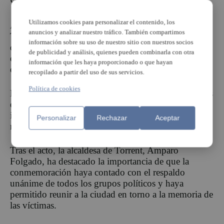
Utilizamos cookies para personalizar el contenido, los
A continuación, dos agentes de la Policía Local de
anuncios y analizar nuestro tráfico. También compartimos
Torrent y dos familiares de las víctimas han
información sobre su uso de nuestro sitio con nuestros socios
depositado una corona de flores ante el monumento,
de publicidad y análisis, quienes pueden combinarla con otra
en memoria de las 43 personas que perdieron la vida
información que les haya proporcionado o que hayan
en el accidente.
recopilado a partir del uso de sus servicios.
Política de cookies
La ofrenda, ha constituido uno de los momentos más
emotivos del homenaje. El acto ha concluido con la
interpretación de una última pieza musical y el
Personalizar
Rechazar
Aceptar
respeto de todos los asistentes ante el monumento.
Tras el acto, la alcaldesa de Torrent, Amparo
Folgado, ha destacado la importancia de que la
conmemoración haya contado con el respaldo
unánime de todos los grupos políticos y haya
permitido reunir a la ciudad en torno a la memoria de
las víctimas.