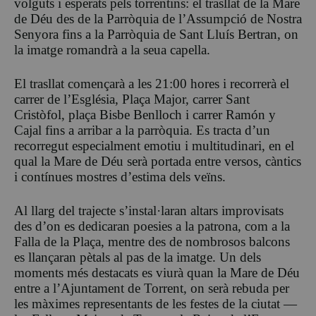
volguts i esperats pels torrentins: el trasllat de la Mare
de Déu des de la Parròquia de l’Assumpció de Nostra
Senyora fins a la Parròquia de Sant Lluís Bertran, on
la imatge romandrà a la seua capella.
El trasllat començarà a les 21:00 hores i recorrerà el
carrer de l’Església, Plaça Major, carrer Sant
Cristòfol, plaça Bisbe Benlloch i carrer Ramón y
Cajal fins a arribar a la parròquia. Es tracta d’un
recorregut especialment emotiu i multitudinari, en el
qual la Mare de Déu serà portada entre versos, càntics
i contínues mostres d’estima dels veïns.
Al llarg del trajecte s’instal·laran altars improvisats
des d’on es dedicaran poesies a la patrona, com a la
Falla de la Plaça, mentre des de nombrosos balcons
es llançaran pètals al pas de la imatge. Un dels
moments més destacats es viurà quan la Mare de Déu
entre a l’Ajuntament de Torrent, on serà rebuda per
les màximes representants de les festes de la ciutat —