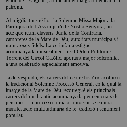
el toc de l’Àngelus, anunciant el dia gran dedicat a la
patrona.
Al migdia tingué lloc la Solemne Missa Major a la
Parròquia de l’Assumpció de Nostra Senyora, un
acte que reuní clavaris, Junta de la Confraria,
cambreres de la Mare de Déu, autoritats municipals i
nombrosos fidels. La cerimònia estigué
acompanyada musicalment per l’Orfeó Polifònic
Torrent del Círcol Catòlic, aportant major solemnitat
a una celebració especialment emotiva.
Ja de vesprada, els carrers del centre històric acolliren
la tradicional Solemne Processó General, en la qual la
imatge de la Mare de Déu recorregué els principals
carrers del nucli antic acompanyada per centenars de
persones. La processó tornà a convertir-se en una
manifestació multitudinària de fe, tradició i sentiment
popular.