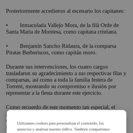
Posteriormente accedieron al escenario los capitanes:
• Inmaculada Vallejo Mora, de la filà Orde de
Santa Maria de Montesa, como capitana cristiana.
• Benjamín Sancho Ridaura, de la comparsa
Piratas Berberiscos, como capitán moro.
Durante sus intervenciones, los cuatro cargos
trasladaron su agradecimiento a sus respectivas filas y
comparsas, así como a toda la familia festera de
Torrent, mostrando su compromiso e ilusión por
representar a la fiesta durante este ejercicio.
Como recuerdo de este momento tan especial, el
presidente de la FMCT hizo entrega a los nuevos
cargos de los estandartes conmemorativos que
Utilizamos cookies para personalizar el contenido, los
simbolizan su nombramiento.
anuncios y analizar nuestro tráfico. También compartimos