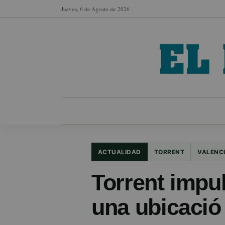
Jueves, 6 de Agosto de 2026
MUNICIPIOS
SECCIONES
EN FO
ACTUALIDAD
TORRENT
VALENC
Torrent impu
una ubicació 