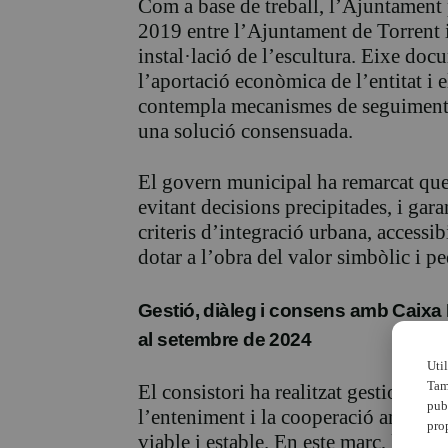
Com a base de treball, l’Ajuntament 
2019 entre l’Ajuntament de Torrent i
instal·lació de l’escultura. Eixe docu
l’aportació econòmica de l’entitat i e
contempla mecanismes de seguiment i
una solució consensuada.
El govern municipal ha remarcat que 
evitant decisions precipitades, i gar
criteris d’integració urbana, accessib
dotar a l’obra del valor simbòlic i 
Gestió, diàleg i consens amb Caixa 
al setembre de 2024
Uti
Tam
El consistori ha realitzat gestions for
pub
l’enteniment i la cooperació amb l’en
pro
viable i estable. En este marc, l’Aju