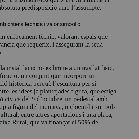
l’absoluta predisposició amb l’assumpte.
 criteris tècnics i valor simbòlic
un enfocament tècnic, valorant espais que
vància que requerix, i assegurant la seua
.
 instal·lació no es limite a un trasllat físic,
ficació: un conjunt que incorpore un
ió històrica perquè l’escultura per si
tre les idees ja plantejades figura, que estiga
só cívica del 9 d’octubre, un pedestal amb
 pròpia figura del monarca, incloent-hi símbols
ltural, entre altres aportacions i una placa,
Caixa Rural, que va finançar el 50% de