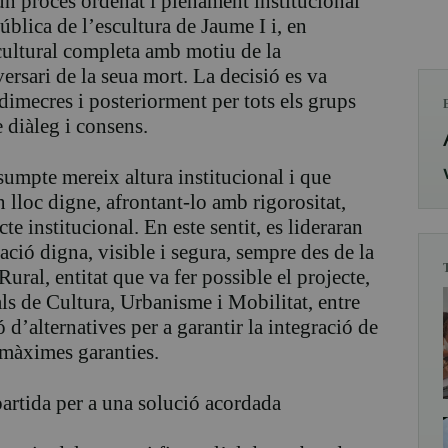
n procés ordenat i plenament institucional
ública de l’escultura de Jaume I i, en
cultural completa amb motiu de la
sari de la seua mort. La decisió es va
dimecres i posteriorment per tots els grups
e diàleg i consens.
ssumpte mereix altura institucional i que
n lloc digne, afrontant-lo amb rigorositat,
cte institucional. En este sentit, es lideraran
ació digna, visible i segura, sempre des de la
ural, entitat que va fer possible el projecte,
ls de Cultura, Urbanisme i Mobilitat, entre
ó d’alternatives per a garantir la integració de
 màximes garanties.
rtida per a una solució acordada