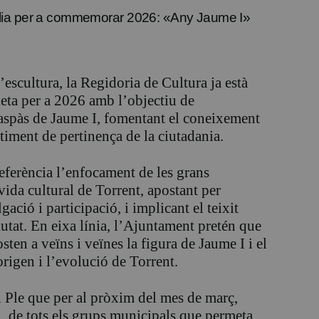
lia per a commemorar 2026: «Any Jaume I»
’escultura, la Regidoria de Cultura ja està
eta per a 2026 amb l’objectiu de
aspàs de Jaume I, fomentant el coneixement
entiment de pertinença de la ciutadania.
eferència l’enfocament de les grans
da cultural de Torrent, apostant per
ació i participació, i implicant el teixit
ciutat. En eixa línia, l’Ajuntament pretén que
ten a veïns i veïnes la figura de Jaume I i el
origen i l’evolució de Torrent.
l Ple que per al pròxim del mes de març,
, de tots els grups municipals que permeta