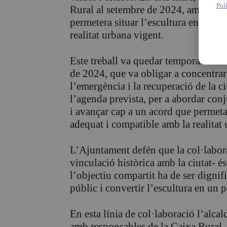
Pol
Rural al setembre de 2024, amb l’ob
permetera situar l’escultura en un 
realitat urbana vigent.
Este treball va quedar temporalmen
de 2024, que va obligar a concentrar 
l’emergència i la recuperació de la ci
l’agenda prevista, per a abordar con
i avançar cap a un acord que permeta
adequat i compatible amb la realitat 
L’Ajuntament defén que la col·labor
vinculació històrica amb la ciutat- é
l’objectiu compartit ha de ser dignifi
públic i convertir l’escultura en un p
En esta línia de col·laboració l’alca
amb responsables de la Caixa Rural, p