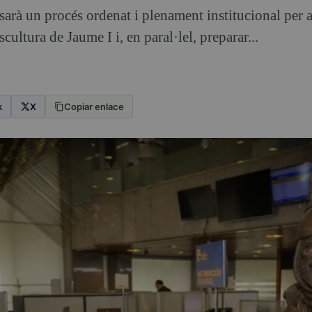
rà un procés ordenat i plenament institucional per a
scultura de Jaume I i, en paral·lel, preparar...
k
X
Copiar enlace