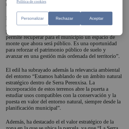
Política de cookies
marco de las políticas de gestión territorial.
En este contexto,
el concejal de Urbanismo y Medi
o
Personalizar
Rechazar
Aceptar
Ambiente, José Francisco Gozalvo, ha valo
rado
positivamente la operación,
“Esta adjudicación
permite recuperar para
el municipio un espacio de
monte que ahora será público
. Es una oportunidad
para reforzar el patrimonio público de suelo y
avanzar en una gestión más ordenada del territorio”.
El edil ha subrayado además la r
elevancia ambiental
del entorno
“Estamos hablando de un ámbito natural
estratégico dentro de Serra
Perenxisa
. La
incorporación de estos terrenos abre la puerta a
estudiar usos compatibles con la conservación y la
puesta en valor del entorno natural, siempre desde la
planificación municipal”.
Además, ha destacado el
el
valor estratégico de la
zona en la que se ubica la parcela, ya que “La Serra