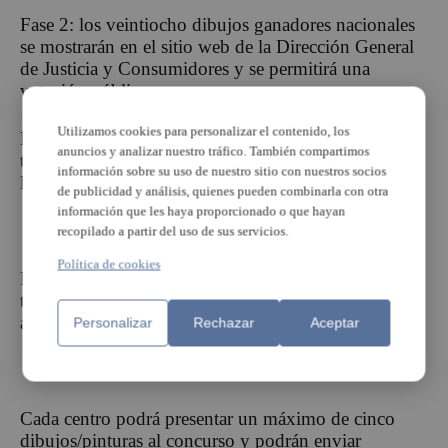
Fase 2: los veintiocho dibujos ganadores nacionales
se mostrarán en el sitio web de la Dirección General
de Justicia y Consumidores y se permitirá una
votación pública.
Utilizamos cookies para personalizar el contenido, los
Fase 3: el jurado seleccionará el primer, segundo y
anuncios y analizar nuestro tráfico. También compartimos
tercer premios generales. El jurado tendrá en cuenta
información sobre su uso de nuestro sitio con nuestros socios
los resultados de la votación pública en su selección.
de publicidad y análisis, quienes pueden combinarla con otra
información que les haya proporcionado o que hayan
recopilado a partir del uso de sus servicios.
Política de cookies
El 16 de febrero es el último día para presentar los
trabajos al concurso. El 8 de abril de 2016 se
anunciarán los ganadores.
Personalizar
Rechazar
Aceptar
Cada centro podrá presentar un máximo de cinco
dibujos/pinturas al concurso y podrán enviar