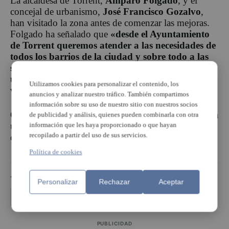
La alcaldesa de Torrent,
Amparo Folgado
, y el
concejal de urbanismo,
José Francisco Gozalvo
,
han visitado la zona antes de comenzar las mejoras.
Folgado ha señalado que
«desde el Ayuntamiento
de Torrent queremos atender a las necesidades de
todos los barrios de la ciudad y sobre todo a las
sugerencias de sus vecinos, para hacer de Torrent
una ciudad más amable, segura para los
Utilizamos cookies para personalizar el contenido, los
viandantes y con mayor calidad de vida».
anuncios y analizar nuestro tráfico. También compartimos
información sobre su uso de nuestro sitio con nuestros socios
Con estas actuaciones, el Ayuntamiento de Torrent da
de publicidad y análisis, quienes pueden combinarla con otra
información que les haya proporcionado o que hayan
un paso más en su compromiso por mejorar la
recopilado a partir del uso de sus servicios.
calidad de vida de los vecinos y vecinas de la ciudad.
Política de cookies
TEMAS
Personalizar
Rechazar
Aceptar
calle San Luis Bertrán
obras Torrent
Torrent
PUBLICIDAD