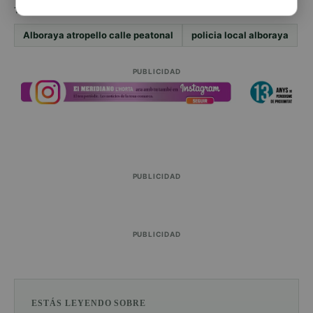
TEMAS
Alboraya atropello calle peatonal
policia local alboraya
PUBLICIDAD
PUBLICIDAD
PUBLICIDAD
ESTÁS LEYENDO SOBRE