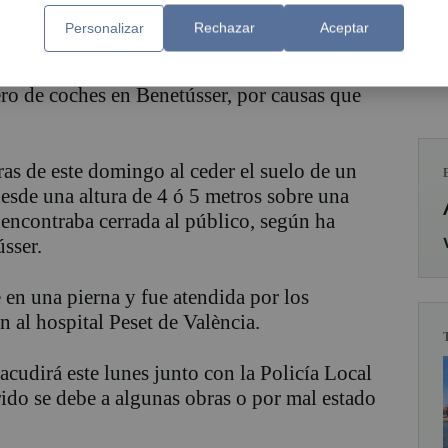
Personalizar
Rechazar
Aceptar
adada a un centro hospitalario al ceder el
ro de coches en Benetússer, por causas que
ras de este domingo al ceder el suelo de un
desde una altura de 4 ó 5 metros sobre una
encontraba cerrada al público, según ha
sser.
 en una pierna y fue atendida por los
on al hospital Peset de València.
cudirá este lunes junto con la Policía Local
rrido se debe a algunas obras o por mal estado