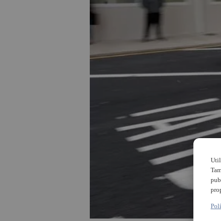
Uti
Tam
pub
pro
Pol