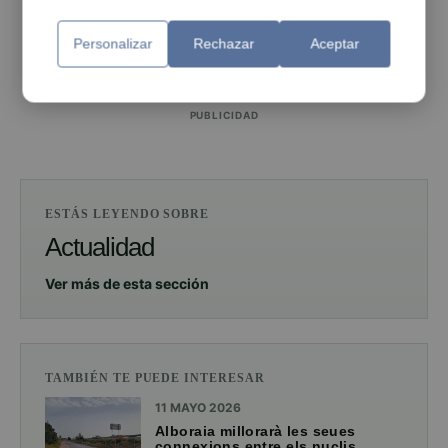
PUBLICIDAD
Personalizar
Rechazar
Aceptar
PUBLICIDAD
ESTÁS LEYENDO SOBRE
Actualidad
Ver más de esta sección
TAMBIÉN TE PUEDE INTERESAR
11 MAYO 2026
Alboraia millorarà les seues
connexions entre els nuclis