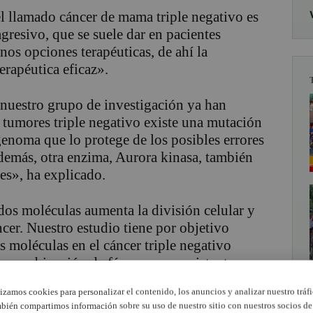
 llamado cáncer de mama triple negativo es
resivo, que se suele dar en pacientes
os opciones terapéuticas, de ahí la
erapéutica eficaz».
 nuestro grupo de investigación ya han
 tumores triple negativo existe una mutación
genoma que lo protege de los posibles errores
emás, otra enzima, Aurora kinasa, también
es», ha explicado.
dos moléculas aumenta la división celular y
ncer. Nuestro estudio tiene por objetivo
s moléculas en el cáncer triple negativo
de combinación de fármacos ya existentes
 las dos moléculas» ha informado la
lizamos cookies para personalizar el contenido, los anuncios y analizar nuestro tráfi
bién compartimos información sobre su uso de nuestro sitio con nuestros socios de