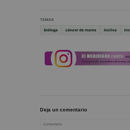
TEMAS
bióloga
cáncer de mama
Incliva
in
Deja un comentario