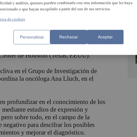
licidad y análisis, quienes pueden combinarla con otra información que les haya
neda
porcionado o que hayan recopilado a partir del uso de sus servicios.
ítica de cookies
encia) en 1978 y se licenció en Ciencias
013 siendo premio extraordinario.
Personalizar
Rechazar
Aceptar
ierva de 2012 a 2014, en 2014 realizó una
 Center de Houston (Texas, EEUU).
cliva en el Grupo de Investigación de
ordina la oncóloga Ana Lluch, en el
en profundizar en el conocimiento de los
mediante estudios de expresión y
 pero sobre todo, en el campo de la
 negativo para descifrar los posibles
amientos y mejorar el diagnóstico.