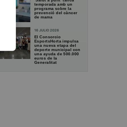
‘Salut a punt’ tanca
temporada amb un
programa sobre la
prevenció del càncer
de mama
16 JULIO 2026
El Consorcio
EsportsHorta impulsa
una nueva etapa del
deporte municipal con
una ayuda de 500.000
euros de la
Generalitat