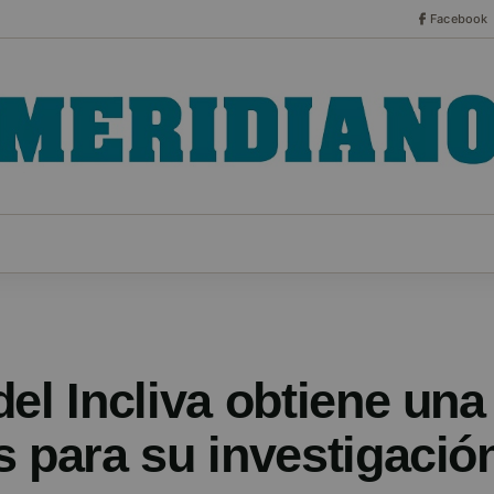
Facebook
CO
ESPECIALES
SERIES
HEMEROTECA
NOT
del Incliva obtiene un
s para su investigació