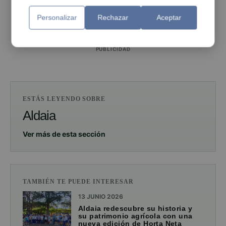
PUBLICIDAD
Personalizar
Rechazar
Aceptar
PUBLICIDAD
ESTÁS LEYENDO SOBRE
Aldaia
Ver más de esta sección
TAMBIÉN TE PUEDE INTERESAR
13 JUNIO 2026
Aldaia redescubre su historia y
su patrimonio agrícola con una
nueva edición de Horta Neta