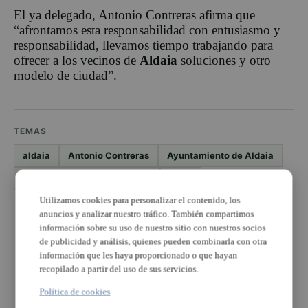
El ya delegado, Antonio Contreras afirma que
“afrontamos esta responsabilidad con entusiasmo y
responsabilidad, llevamos tiempo trabajando para
ofrecer a los vecinos de
Aldaia
soluciones y otro
modelo de ciudad”.
TEMAS
aldaia
Antonio Contreras
Ayuntamiento de Aldaia
elecciones municipales 2015
UpyD
Utilizamos cookies para personalizar el contenido, los
anuncios y analizar nuestro tráfico. También compartimos
PUBLICIDAD
información sobre su uso de nuestro sitio con nuestros socios
de publicidad y análisis, quienes pueden combinarla con otra
información que les haya proporcionado o que hayan
recopilado a partir del uso de sus servicios.
Política de cookies