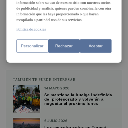
información sobre su uso de nuestro sitio con nuestros socios
PUBLICIDAD
de publicidad y análisis, quienes pueden combinarla con otra
información que les haya proporcionado o que hayan
recopilado a partir del uso de sus servicios.
Política de cookies
ESTÁS LEYENDO SOBRE
Alboraia
Personalizar
Rechazar
Aceptar
Ver más de esta sección
TAMBIÉN TE PUEDE INTERESAR
14 MAYO 2026
Se mantiene la huelga indefinida
del profesorado y volverán a
negociar el próximo lunes
6 JULIO 2026
Los empadronados en Torrent