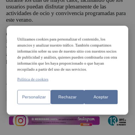
usuarios puedan disfrutar plenamente de las
actividades de ocio y convivencia programadas para
este verano.
Con acciones como esta, se pone de manifiesto la
Utilizamos cookies para personalizar el contenido, los
importancia de la colaboración entre entidades y
anuncios y analizar nuestro tráfico. También compartimos
vecinos para mejorar la calidad de vida de las
información sobre su uso de nuestro sitio con nuestros socios
asociaciones locales y de las personas a las que
de publicidad y análisis, quienes pueden combinarla con otra
prestan servicio.
información que les haya proporcionado o que hayan
recopilado a partir del uso de sus servicios.
Política de cookies
TEMAS
donación
Personalizar
Rechazar
Aceptar
PUBLICIDAD