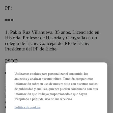
PP:
===
1. Pablo Ruz Villanueva. 35 años. Licenciado en
Historia. Profesor de Historia y Geografía en un
colegio de Elche. Concejal del PP de Elche.
Presidente del PP de Elche.
PSOE:
=====
Utilizamos cookies para personalizar el contenido, los
anuncios y analizar nuestro tráfico. También compartimos
información sobre su uso de nuestro sitio con nuestros socios
1. José Asensi Sabater. Nacido en 1970. Doctor en
de publicidad y análisis, quienes pueden combinarla con otra
Derecho. Catedrático de Derecho Constitucional en
información que les haya proporcionado o que hayan
la Universidad de Alicante. Ha sido diputado
recopilado a partir del uso de sus servicios.
autonómico. Ha sido director de RTVE en la
Comunitat Valenciana.
Política de cookies