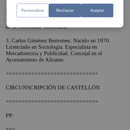
2. Ana Martínez Zaragoza. Nacida en 1981.
Personalizar
Rechazar
Aceptar
Farmacéutica. Concejala en Guardamar del Segura.
Presidenta del Consejo de Salud del área de salud 21
de la Comunitat Valenciana.
3. Carlos Giménez Bertomeu. Nacido en 1970.
Licenciado en Sociología. Especialista en
Mercadotecnia y Publicidad. Concejal en el
Ayuntamiento de Alicante.
=============================
CIRCUNSCRIPCIÓN DE CASTELLÓN
=============================
PP:
===