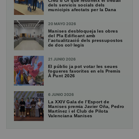
Creu d’Or que reconeix el treball
dels servicis socials dels
municipis afectats per la Dana
20 MAYO 2026
Manises desbloqueja les obres
del Pla Edificant amb
l’actualització dels pressupostos
de dos col·legis
21 JUNIO 2026
El públic ja pot votar les seues
fogueres favorites en els Premis
À Punt 2026
6 JUNIO 2026
La XXIV Gala de l’Esport de
Manises premia Javier Oña, Pedro
Martínez i el Club de Pilota
Valenciana Manises