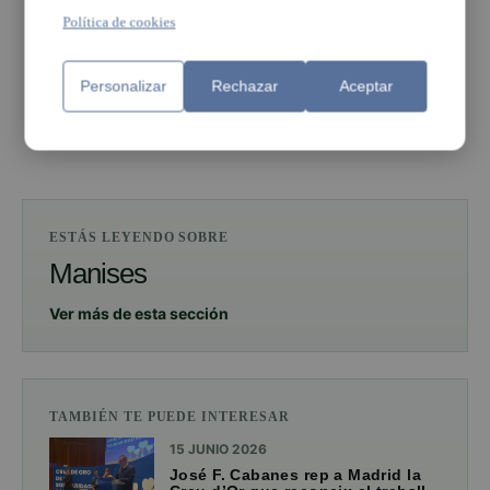
Política de cookies
PUBLICIDAD
Personalizar
Rechazar
Aceptar
PUBLICIDAD
ESTÁS LEYENDO SOBRE
Manises
Ver más de esta sección
TAMBIÉN TE PUEDE INTERESAR
15 JUNIO 2026
José F. Cabanes rep a Madrid la