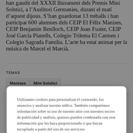
han gaudit del XXXII lliurament dels Premis Mini
Solstici, a l’Auditori Germanies, durant el matí
d’aquest dijous. S’han guardonat 13 treballs i han
participat 600 alumnes dels CEIP El Fèlix Manises,
CEIP Benjamin Benlloch, CEIP Joan Fuster, CEIP
José García Planells, Colegio Trilema El Carmen i
Colegio Sagrada Familia. L’acte ha estat animat per la
música de Marcel el Marcià.
TEMAS
Manises
Mini Solstici
PUBLICIDAD
Utilizamos cookies para personalizar el contenido, los
anuncios y analizar nuestro tráfico. También compartimos
información sobre su uso de nuestro sitio con nuestros socios
de publicidad y análisis, quienes pueden combinarla con otra
información que les haya proporcionado o que hayan
recopilado a partir del uso de sus servicios.