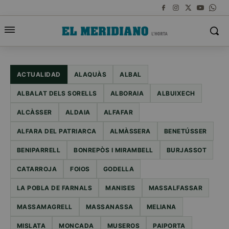
ACTUALIDAD
ALAQUÀS
ALBAL
ALBALAT DELS SORELLS
ALBORAIA
ALBUIXECH
ALCÀSSER
ALDAIA
ALFAFAR
ALFARA DEL PATRIARCA
ALMÀSSERA
BENETÚSSER
BENIPARRELL
BONREPÒS I MIRAMBELL
BURJASSOT
CATARROJA
FOIOS
GODELLA
LA POBLA DE FARNALS
MANISES
MASSALFASSAR
MASSAMAGRELL
MASSANASSA
MELIANA
MISLATA
MONCADA
MUSEROS
PAIPORTA