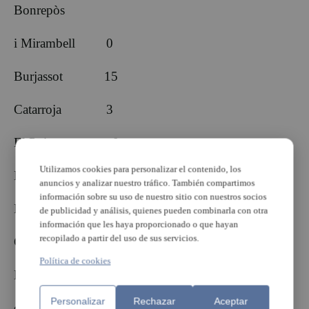
Bonrepòs
i Mirambell 0
Burjassot 15
Catarroja 3
El Puig 0
Utilizamos cookies para personalizar el contenido, los
Emperador 0
anuncios y analizar nuestro tráfico. También compartimos
información sobre su uso de nuestro sitio con nuestros socios
Foios 53
de publicidad y análisis, quienes pueden combinarla con otra
información que les haya proporcionado o que hayan
recopilado a partir del uso de sus servicios.
Godella 45
Política de cookies
La Pobla
Personalizar
Rechazar
Aceptar
de Farnals 49