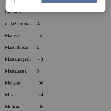
Llocnou
de la Corona 0
Manises 12
Massalfassar 0
Massamagrell 43
Massanassa 0
Meliana 36
Mislata 24
Moncada 36