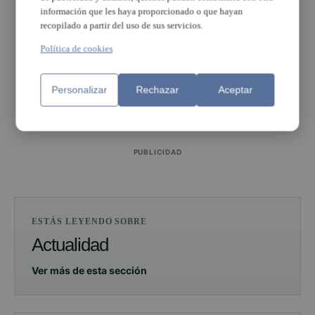
información que les haya proporcionado o que hayan
recopilado a partir del uso de sus servicios.
Política de cookies
Personalizar
Rechazar
Aceptar
PUBLICIDAD
PUBLICIDAD
ESTÁS LEYENDO SOBRE
Actualidad
Ver más de esta sección