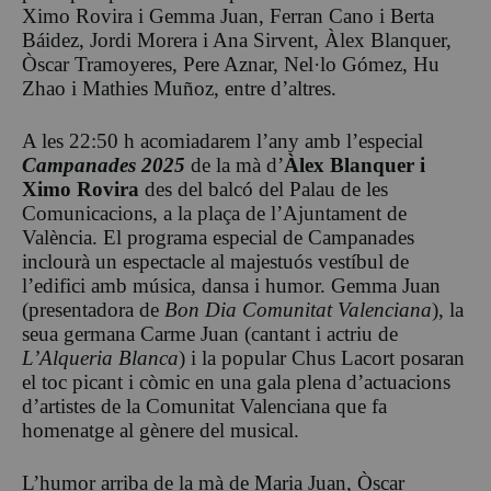
Ximo Rovira i Gemma Juan, Ferran Cano i Berta
Báidez, Jordi Morera i Ana Sirvent, Àlex Blanquer,
Òscar Tramoyeres, Pere Aznar, Nel·lo Gómez, Hu
Zhao i Mathies Muñoz, entre d’altres.
A les 22:50 h acomiadarem l’any amb l’especial
Campanades 2025
de la mà d’
Àlex Blanquer i
Ximo Rovira
des del balcó del Palau de les
Comunicacions, a la plaça de l’Ajuntament de
València. El programa especial de Campanades
inclourà un espectacle al majestuós vestíbul de
l’edifici amb música, dansa i humor. Gemma Juan
(presentadora de
Bon Dia Comunitat Valenciana
), la
seua germana Carme Juan (cantant i actriu de
L’Alqueria Blanca
) i la popular Chus Lacort posaran
el toc picant i còmic en una gala plena d’actuacions
d’artistes de la Comunitat Valenciana que fa
homenatge al gènere del musical.
L’humor arriba de la mà de Maria Juan, Òscar