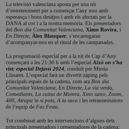
La televisió valenciana aposta per una nit
d’entreteniment per a començar l’any nou amb
esperança i bons desitjos i amb els afectats per la
DANA al cor i a la nostra memòria. Els presentadors
del
Bon dia Comunitat Valenciana
,
Ximo Rovira
, i
En Directe
,
Àlex Blanquer
, s’encarregaran
d’acompanyar-nos en el ritual de les campanades.
La programació especial per a la nit de Cap d’Any
començarà a les 21:30 h amb l’especial
Això on s’ha
vist: especial Dejavú 2024
,
conduït per Mireia
Llinares. L’especial farà un divertit zàping pels
principals espais de la cadena, com ara
Bon dia
Comunitat Valenciana
,
En Directe
,
La via verda
,
Comediants
,
La cuina de Morera
,
Xino xano
,
Zoom
,
400
,
Atrapa’m si pots
,
A la saca
i les retransmissions
de l’equip de
Fas Festa
.
Tot combinat amb les intervencions d’alguns dels
principals presentadors i presentadores de la cadena: