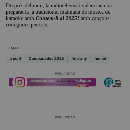
Després del raïm, la radiotelevisió valenciana ha
preparat la ja tradicional matinada de música de
karaoke amb
Cantem-li al 2025!
amb cançons
conegudes per tots.
TEMAS
à punt
Campanades 2025
fin d’any
humor
PUBLICIDAD
PUBLICIDAD