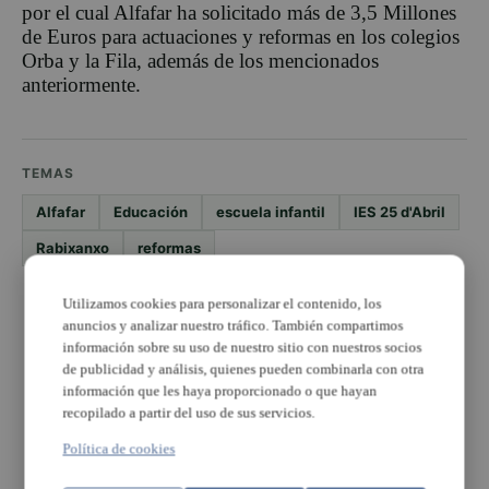
por el cual Alfafar ha solicitado más de 3,5 Millones
de Euros para actuaciones y reformas en los colegios
Orba y la Fila, además de los mencionados
anteriormente.
TEMAS
Alfafar
Educación
escuela infantil
IES 25 d'Abril
Rabixanxo
reformas
Utilizamos cookies para personalizar el contenido, los
PUBLICIDAD
anuncios y analizar nuestro tráfico. También compartimos
información sobre su uso de nuestro sitio con nuestros socios
de publicidad y análisis, quienes pueden combinarla con otra
información que les haya proporcionado o que hayan
recopilado a partir del uso de sus servicios.
Política de cookies
PUBLICIDAD