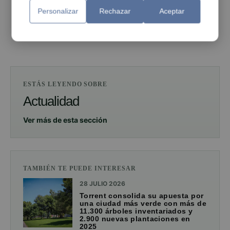
Personalizar
Rechazar
Aceptar
PUBLICIDAD
ESTÁS LEYENDO SOBRE
Actualidad
Ver más de esta sección
TAMBIÉN TE PUEDE INTERESAR
28 JULIO 2026
Torrent consolida su apuesta por
una ciudad más verde con más de
11.300 árboles inventariados y
2.900 nuevas plantaciones en
2025