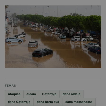
TEMAS
Alaquàs
aldaia
Catarroja
dana aldaia
dana Catarroja
dana horta sud
dana massanassa