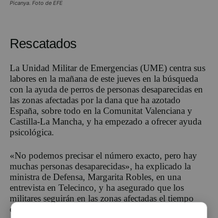
Picanya. Foto de EFE
Rescatados
La Unidad Militar de Emergencias (UME) centra sus
labores en la mañana de este jueves en la búsqueda
con la ayuda de perros de personas desaparecidas en
las zonas afectadas por la dana que ha azotado
España, sobre todo en la Comunitat Valenciana y
Castilla-La Mancha, y ha empezado a ofrecer ayuda
psicológica.
«No podemos precisar el número exacto, pero hay
muchas personas desaparecidas», ha explicado la
ministra de Defensa, Margarita Robles, en una
entrevista en Telecinco, y ha asegurado que los
militares seguirán en las zonas afectadas el tiempo
que haga falta.