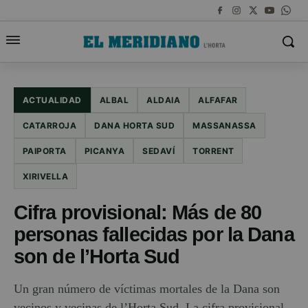
ACTUALIDAD
ALBAL
ALDAIA
ALFAFAR
CATARROJA
DANA HORTA SUD
MASSANASSA
PAIPORTA
PICANYA
SEDAVÍ
TORRENT
XIRIVELLA
Cifra provisional: Más de 80
personas fallecidas por la Dana
son de l’Horta Sud
Un gran número de víctimas mortales de la Dana son
vecinos y vecinas de l’Horta Sud. La cifra provisional