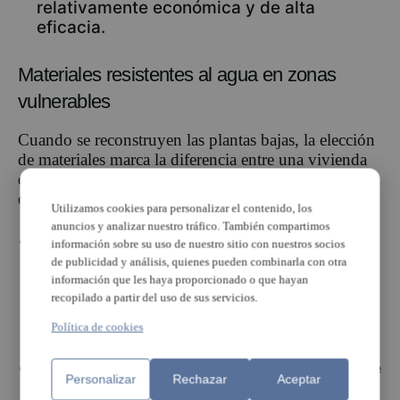
relativamente económica y de alta
eficacia.
Materiales resistentes al agua en zonas
vulnerables
Cuando se reconstruyen las plantas bajas, la elección
de materiales marca la diferencia entre una vivienda
que se recupera en días y otra que necesita meses de
obra. Las recomendaciones técnicas pasan por:
Utilizamos cookies para personalizar el contenido, los
anuncios y analizar nuestro tráfico. También compartimos
Revestimientos cerámicos o de gres
información sobre su uso de nuestro sitio con nuestros socios
porcelánico
en lugar de parquet,
de publicidad y análisis, quienes pueden combinarla con otra
laminados o moqueta en plantas bajas y
información que les haya proporcionado o que hayan
garajes. Estos materiales resisten el
recopilado a partir del uso de sus servicios.
contacto prolongado con el agua sin
Política de cookies
deteriorarse.
Tabiquería de ladrillo macizo o bloques de
Personalizar
Rechazar
Aceptar
hormigón
frente a los tabiques de yeso