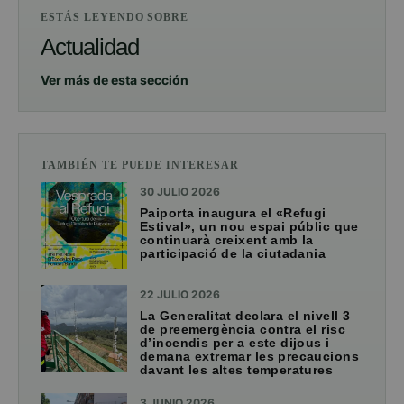
ESTÁS LEYENDO SOBRE
Actualidad
Ver más de esta sección
TAMBIÉN TE PUEDE INTERESAR
30 JULIO 2026
Paiporta inaugura el «Refugi
Estival», un nou espai públic que
continuarà creixent amb la
participació de la ciutadania
22 JULIO 2026
La Generalitat declara el nivell 3
de preemergència contra el risc
d’incendis per a este dijous i
demana extremar les precaucions
davant les altes temperatures
3 JUNIO 2026