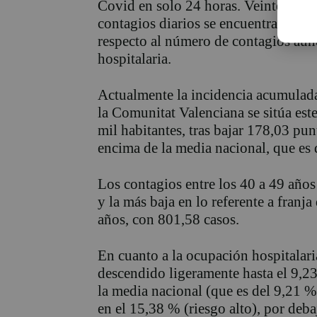
Covid en solo 24 horas. Veinte días d
contagios diarios se encuentra en 6.2
respecto al número de contagios au
hospitalaria.
Actualmente la incidencia acumulada
la Comunitat Valenciana se sitúa est
mil habitantes, tras bajar 178,03 pu
encima de la media nacional, que es 
Los contagios entre los 40 a 49 años
y la más baja en lo referente a franj
años, con 801,58 casos.
En cuanto a la ocupación hospitalaria
descendido ligeramente hasta el 9,23
la media nacional (que es del 9,21 %
en el 15,38 % (riesgo alto), por deb