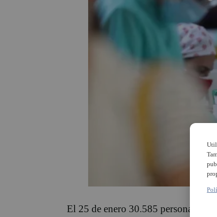
Uti
Tam
pub
pro
Pol
El 25 de enero 30.585 personas de l